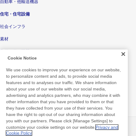
自動車・他輸送機器
住宅・住宅設備
社会インフラ
素材
家電・電子機器
Cookie Notice
ディスプレイ
We use cookies to improve your experience on our website,
電子デバイス
to personalize content and ads, to provide social media
features and to analyses our traffic. We share information
医療
about your use of our website with our social media,
advertising and analytics partners, who may combine it with
包装材料
other information that you have provided to them or that
they have collected from your use of their services. You
消費財・生活
have the right to opt-out of our sharing information about
you with our partners. Please click [Manage Settings] to
customize your cookie settings on our website.
Privacy and
ニュース
お問い合わせ
Cookie Policy
よくあるご質問