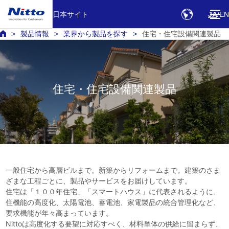
日本サイト
JA
EN
製品情報
業界から製品を探す
住宅・住宅設備関連製品
住宅・住宅設備関連製品
一般住宅から高層ビルまで。新築からリフォームまで。建築のさま
ざまな工程ごとに、製品やサービスをお届けしています。
住宅は「１００年住宅」「スマートハウス」に代表されるように、
住機能の高度化、太陽電池、蓄電池、家電製品の統合管理化など、
要求機能が年々高まっています。
Nittoは高度化する要望に対応すべく、材料単体の供給に留まらず、