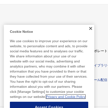
IR情報
Cookie Notice
We use cookies to improve your experience on our
website, to personalize content and ads, to provide
経営方針
コーポレート
social media features and to analyses our traffic.
We share information about your use of our
website with our social media, advertising and
IRニュース
IRライブラリ
analytics partners, who may combine it with other
information that you have provided to them or that
they have collected from your use of their services.
IRカレンダー
IRメール配信
You have the right to opt-out of our sharing
information about you with our partners. Please
click [Manage Settings] to customize your cookie
settings on our website.
Privacy and Cookie Policy
Accept Cookies