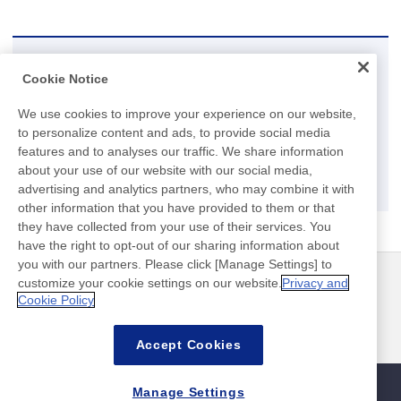
研究開発に関するお問い合わせ
Cookie Notice
研究開発に関するお問い合わせは、こちらのお問い合わせフ
We use cookies to improve your experience on our website,
ォームをご利用ください。
to personalize content and ads, to provide social media
features and to analyses our traffic. We share information
about your use of our website with our social media,
お問い合わせ
advertising and analytics partners, who may combine it with
other information that you have provided to them or that
they have collected from your use of their services. You
have the right to opt-out of our sharing information about
you with our partners. Please click [Manage Settings] to
customize your cookie settings on our website.
Privacy and
ニュース
お問い合わせ
Cookie Policy
よくあるご質問
Accept Cookies
Manage Settings
サイトマップ
サイトポリシー