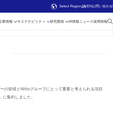
Select Region
JA
EN
お問い合わせ
企業情報
サステナビリティ
研究開発
IR情報
ニュース
採用情報
ク
ーの皆様とNittoグループにとって重要と考えられる項目
」に集約しました。