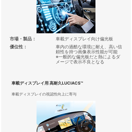
市場・製品
：
車載ディスプレイ向け偏光板
優位性
：
車内の過酷な環境に耐え、高い信
頼性を持つ画像表示性能が可能
※一般的な偏光板だと熱によるダ
メージで表示不良となる
車載ディスプレイ用 高耐久LUCIACS™
車載ディスプレイの視認性向上に寄与