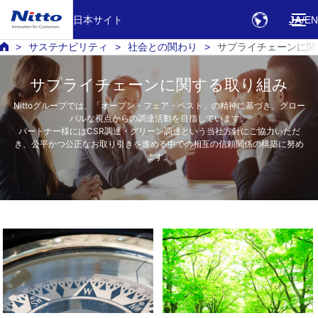
日本サイト
JA
EN
サステナビリティ
社会との関わり
サプライチェーンに関
サプライチェーンに関する取り組み
Nittoグループでは、「オープン・フェア・ベスト」の精神に基づき、グロー
バルな視点からの調達活動を目指しています。
パートナー様にはCSR調達・グリーン調達という当社方針にご協力いただ
き、公平かつ公正なお取り引きを進める中での相互の信頼関係の構築に努め
ます。