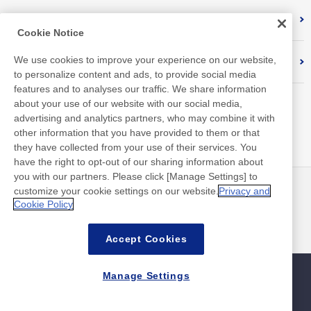
外部評価・認証取得状況
Cookie Notice
We use cookies to improve your experience on our website,
対照表
to personalize content and ads, to provide social media
features and to analyses our traffic. We share information
about your use of our website with our social media,
advertising and analytics partners, who may combine it with
other information that you have provided to them or that
they have collected from your use of their services. You
have the right to opt-out of our sharing information about
you with our partners. Please click [Manage Settings] to
customize your cookie settings on our website.
Privacy and
ニュース
お問い合わせ
Cookie Policy
よくあるご質問
Accept Cookies
Manage Settings
サイトマップ
サイトポリシー
個人情報保護ポリシー
情報セキュリティ基本方針
©Nitto Denko Corporation. 2026 All rights reserved.