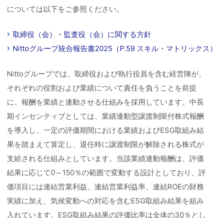
については以下をご参照ください。
取締役（会）・監査役（会）に関する方針
Nittoグループ統合報告書2025（P.59 スキル・マトリックス）
Nittoグループでは、取締役および執行役員を含む経営陣が、
それぞれの役割および業績について責任を負うことを前提
に、報酬を業績と連動させる仕組みを採用しています。中長
期インセンティブとしては、業績連動型譲渡制限付株式報酬
を導入し、一定の評価期間における業績およびESG取組み結
果を踏まえて算定し、退任時に譲渡制限が解除される株式が
支給される仕組みとしています。当該業績連動報酬は、評価
結果に応じて0～150％の範囲で変動する設計としており、評
価項目には連結営業利益、連結営業利益率、連結ROEの財務
実績に加え、気候変動への対応を含むESG取組み結果を組み
入れています。ESG取組み結果の評価比率は全体の30％とし