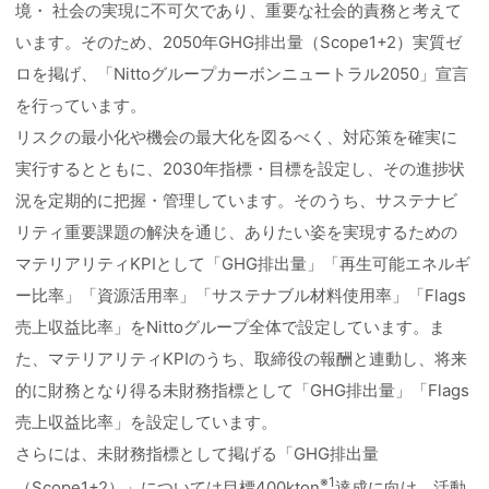
境・ 社会の実現に不可欠であり、重要な社会的責務と考えて
います。そのため、2050年GHG排出量（Scope1+2）実質ゼ
ロを掲げ、「Nittoグループカーボンニュートラル2050」宣言
を行っています。
リスクの最小化や機会の最大化を図るべく、対応策を確実に
実行するとともに、2030年指標・目標を設定し、その進捗状
況を定期的に把握・管理しています。そのうち、サステナビ
リティ重要課題の解決を通じ、ありたい姿を実現するための
マテリアリティKPIとして「GHG排出量」「再生可能エネルギ
ー比率」「資源活用率」「サステナブル材料使用率」「Flags
売上収益比率」をNittoグループ全体で設定しています。ま
た、マテリアリティKPIのうち、取締役の報酬と連動し、将来
的に財務となり得る未財務指標として「GHG排出量」「Flags
売上収益比率」を設定しています。
さらには、未財務指標として掲げる「GHG排出量
※1
（Scope1+2）」については目標400kton
達成に向け、活動