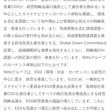
長兼COOが、経営戦略会議の議長として責任者を務める）を
中心としたサステナビリティガバナンス体制を構築し、環境
を含む各課題について短中期および長期的な視点での戦略策
定・推進を行っています。また、気候変動を含む環境課題へ
の取り組みの実行性を高めるために、気候変動関連課題を推
進する担当役員を責任者とする、Global Green Committeeを
設置し、組織横断的な連携を強化するとともに、戦略検討や
課題への対応策の実行・推進を行っています。Nittoグループ
のガバナンス体制は以下のとおりです。
Nittoグループは、ESG（環境・社会・ガバナンス）を経営の
中心に置き、経営を推進しています。そのため、一般的なサ
ステナビリティ委員会やESG委員会を設置せず、取締役社長
兼COOを責任者としてすべての執行役員を構成員とする経営
戦略会議を、ESG経営推進の議論の場としています。これに
より、ESGを迅速かつ適正に経営へ組み込むことが可能とな