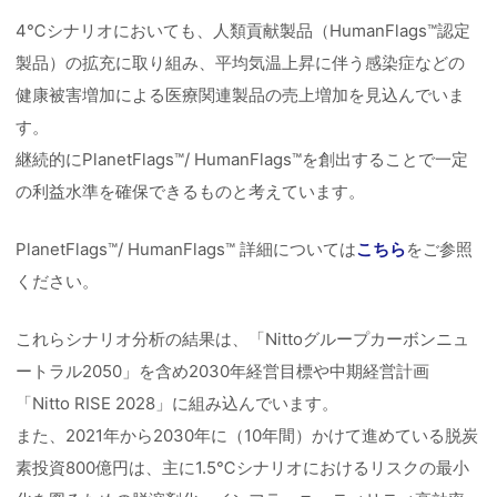
4℃シナリオにおいても、人類貢献製品（HumanFlags™認定
製品）の拡充に取り組み、平均気温上昇に伴う感染症などの
健康被害増加による医療関連製品の売上増加を見込んでいま
す。
継続的にPlanetFlags™/ HumanFlags™を創出することで一定
の利益水準を確保できるものと考えています。
PlanetFlags™/ HumanFlags™ 詳細については
こちら
をご参照
ください。
これらシナリオ分析の結果は、「Nittoグループカーボンニュ
ートラル2050」を含め2030年経営目標や中期経営計画
「Nitto RISE 2028」に組み込んでいます。
また、2021年から2030年に（10年間）かけて進めている脱炭
素投資800億円は、主に1.5℃シナリオにおけるリスクの最小