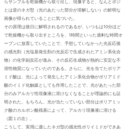
らサンプルを乾燥機から取り出し、現像すると、なんとポジ
とは逆のネガ型（光のあたった部分が溶解しない）の鮮明な
画像が得られていることに気づいた。
その原理は後日に解明されるのであるが、いつもは10分ほど
で乾燥機から取り出すところを、1時間といった過剰な時間オ
ーブンに放置していたことで、予想していなかった光反応後
の感光剤（光塩基発生剤の光反応で生成されたアミン系化合
物）の化学副反応が進み、その反応生成物が熱的に安定な不
溶性物質になっていたのである。さらに、光を当てたポリア
ミド酸は、光によって発生したアミン系化合物がポリアミド
酸のイミド化触媒としても作用したことで、光があたった部
分のみアルカリ性現像液に溶けなくなることが理論的にも証
明された。もちろん、光が当たっていない部分はポリアミッ
ク酸のカルボン酸残基によって、アルカリ現像液に溶ける
（図１の左）。
こうして、実用に適したネガ型の感光性ポリイミドができあ