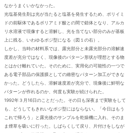
なかうまくいかなかった。
光塩基発生剤は光が当たると塩基を発生するため、ポリイミ
ドの前駆体であるポリアミド酸との間で錯体となり、アルカ
リ水溶液で現像すると溶解し、光を当てない部分のみが基板
上に残る、いわゆるポジ型になる（図１の右）。
しかし、当時の材料系では、露光部分と未露光部分の溶解速
度差が充分ではなく、現像後のパターン形状が理想とする物
とはかけ離れていた。そのために、実用化の可能性の一つで
ある電子部品の保護膜としての緻密なパターン加工ができな
かった。どうしたら、溶解速度差が充分で、現像後に鮮明な
パターンが作れるのか、何度も実験が続けられた。
1992年３月16日のことだった。その日も深夜まで実験をして
も、どうしてもきれいなポジ型にはならない。「今日はもう
これで帰ろう」と露光後のサンプルを乾燥機に入れ、そのま
ま煙草を吸いに行った。しばらくして戻り、片付けをしなが