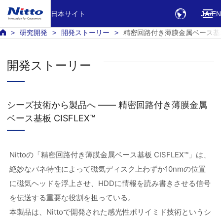
日本サイト
JA
EN
研究開発
開発ストーリー
精密回路付き薄膜金属ベース基板 
開発ストーリー
シーズ技術から製品へ ―― 精密回路付き薄膜金属
ベース基板 CISFLEX™
Nittoの「精密回路付き薄膜金属ベース基板 CISFLEX™」は、
絶妙なバネ特性によって磁気ディスク上わずか10nmの位置
に磁気ヘッドを浮上させ、HDDに情報を読み書きさせる信号
を伝送する重要な役割を担っている。
本製品は、Nittoで開発された感光性ポリイミド技術というシ