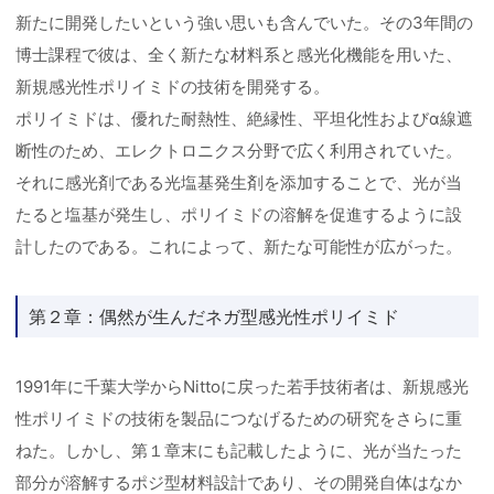
新たに開発したいという強い思いも含んでいた。その3年間の
博士課程で彼は、全く新たな材料系と感光化機能を用いた、
新規感光性ポリイミドの技術を開発する。
ポリイミドは、優れた耐熱性、絶縁性、平坦化性およびα線遮
断性のため、エレクトロニクス分野で広く利用されていた。
それに感光剤である光塩基発生剤を添加することで、光が当
たると塩基が発生し、ポリイミドの溶解を促進するように設
計したのである。これによって、新たな可能性が広がった。
第２章：偶然が生んだネガ型感光性ポリイミド
1991年に千葉大学からNittoに戻った若手技術者は、新規感光
性ポリイミドの技術を製品につなげるための研究をさらに重
ねた。しかし、第１章末にも記載したように、光が当たった
部分が溶解するポジ型材料設計であり、その開発自体はなか