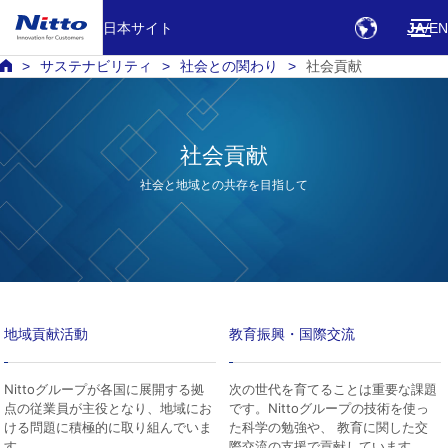
日本サイト
JA
EN
サステナビリティ
社会との関わり
社会貢献
社会貢献
社会と地域との共存を目指して
地域貢献活動
教育振興・国際交流
Nittoグループが各国に展開する拠
次の世代を育てることは重要な課題
点の従業員が主役となり、地域にお
です。Nittoグループの技術を使っ
ける問題に積極的に取り組んでいま
た科学の勉強や、 教育に関した交
す。
際交流の支援で貢献しています。