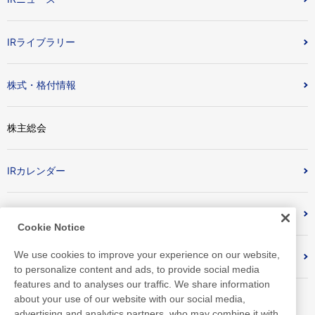
IRライブラリー
株式・格付情報
株主総会
IRカレンダー
IRメール配信
Cookie Notice
We use cookies to improve your experience on our website,
よくあるご質問
to personalize content and ads, to provide social media
features and to analyses our traffic. We share information
about your use of our website with our social media,
advertising and analytics partners, who may combine it with