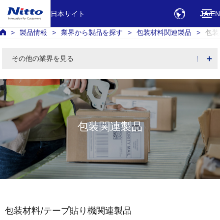
日本サイト
JA
EN
製品情報
業界から製品を探す
包装材料関連製品
包装
その他の業界を見る
包装関連製品
包装材料/テープ貼り機関連製品