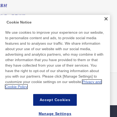
素材
家電・電子機器
Cookie Notice
ディスプレイ
We use cookies to improve your experience on our website,
電子デバイス
to personalize content and ads, to provide social media
features and to analyses our traffic. We share information
医療
about your use of our website with our social media,
advertising and analytics partners, who may combine it with
包装材料
other information that you have provided to them or that
they have collected from your use of their services. You
消費財・生活
have the right to opt-out of our sharing information about
you with our partners. Please click [Manage Settings] to
customize your cookie settings on our website.
Privacy and
ニュース
お問い合わせ
Cookie Policy
よくあるご質問
Accept Cookies
Manage Settings
サイトマップ
サイトポリシー