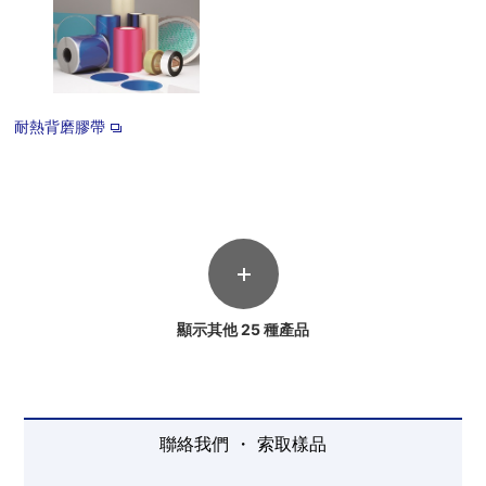
耐熱背磨膠帶
顯示其他 25 種產品
聯絡我們 ・ 索取樣品