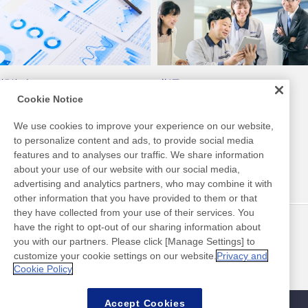
投資人
職涯
Cookie Notice
We use cookies to improve your experience on our website,
to personalize content and ads, to provide social media
features and to analyses our traffic. We share information
about your use of our website with our social media,
advertising and analytics partners, who may combine it with
other information that you have provided to them or that
they have collected from your use of their services. You
have the right to opt-out of our sharing information about
最新消息
聯絡方式
you with our partners. Please click [Manage Settings] to
常見問答集
customize your cookie settings on our website.
Privacy and
Cookie Policy
Accept Cookies