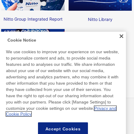
Nitto Group Integrated Report
Nitto Library
Cookie Notice
We use cookies to improve your experience on our website,
to personalize content and ads, to provide social media
Nitto ATP Finals
features and to analyses our traffic. We share information
about your use of our website with our social media,
advertising and analytics partners, who may combine it with
other information that you have provided to them or that
they have collected from your use of their services. You
have the right to opt-out of our sharing information about
you with our partners. Please click [Manage Settings] to
customize your cookie settings on our website.
Privacy and
最新消息
聯絡方式
Cookie Policy
常見問答集
Accept Cookies