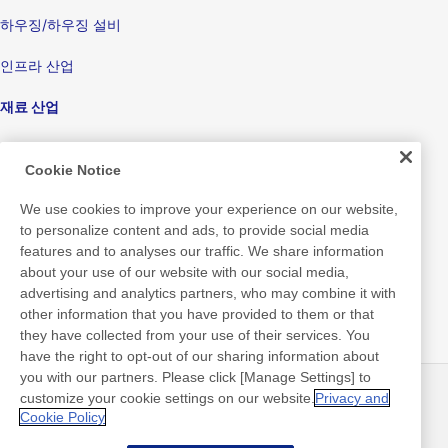
하우징/하우징 설비
인프라 산업
재료 산업
가전 및 전자산업
Cookie Notice
디스플레이
We use cookies to improve your experience on our website,
전자기기
to personalize content and ads, to provide social media
features and to analyses our traffic. We share information
의료
about your use of our website with our social media,
advertising and analytics partners, who may combine it with
포장 제품/포장 기계
other information that you have provided to them or that
they have collected from your use of their services. You
소비재/개인미용 및 위생용품
have the right to opt-out of our sharing information about
you with our partners. Please click [Manage Settings] to
customize your cookie settings on our website.
Privacy and
뉴스
연락처
Cookie Policy
FAQ