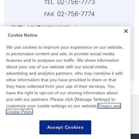
02-756-7773
02-756-7774
한국니토옵티칼(코레노)
Cookie Notice
031-680–4141
We use cookies to improve your experience on our website,
031-680–4133
to personalize content and ads, to provide social media
features and to analyses our traffic. We share information
about your use of our website with our social media,
E-mail
advertising and analytics partners, who may combine it with
other information that you have provided to them or that
they have collected from your use of their services. You
have the right to opt-out of our sharing information about
you with our partners. Please click [Manage Settings] to
customize your cookie settings on our website.
Privacy and
뉴스
연락처
Cookie Policy
FAQ
Accept Cookies