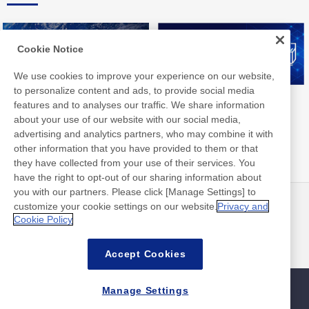
Cookie Notice
We use cookies to improve your experience on our website,
to personalize content and ads, to provide social media
Nitto Group Integrated Report
Nitto Library
features and to analyses our traffic. We share information
about your use of our website with our social media,
advertising and analytics partners, who may combine it with
other information that you have provided to them or that
they have collected from your use of their services. You
have the right to opt-out of our sharing information about
you with our partners. Please click [Manage Settings] to
customize your cookie settings on our website.
Privacy and
뉴스
연락처
Cookie Policy
FAQ
Accept Cookies
Manage Settings
사이트맵
사이트 정책
개인 정보 보호 정책
기본적인 정보 보안 정책