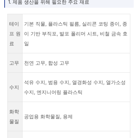
1. 제품 생산을 위해 필요한 주요 재료
테이
기본 직물, 플라스틱 필름, 실리콘 코팅 종이, 종
프 원
이 기반 부직포, 발포 폴리머 시트, 비철 금속 호
료
일
고무
천연 고무, 합성 고무
석유 수지, 범용 수지, 열경화성 수지, 열가소성
수지
수지, 엔지니어링 플라스틱
화학
공업용 화학물질, 용제
물질