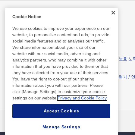
Cookie Notice
환경 지속 가능성
We use cookies to improve your experience on our
website, to personalize content and ads, to provide
social media features and to analyses our traffic.
We share information about your use of our
website with our social media, advertising and
Nitto’s Sustainability
환경 보호 노
analytics partners, who may combine it with other
information that you have provided to them or that
they have collected from your use of their services.
Library
외부 평가 / 
You have the right to opt-out of our sharing
information about you with our partners. Please
click [Manage Settings] to customize your cookie
settings on our website.
Privacy and Cookie Policy
Accept Cookies
뉴스
연락처
FAQ
Manage Settings