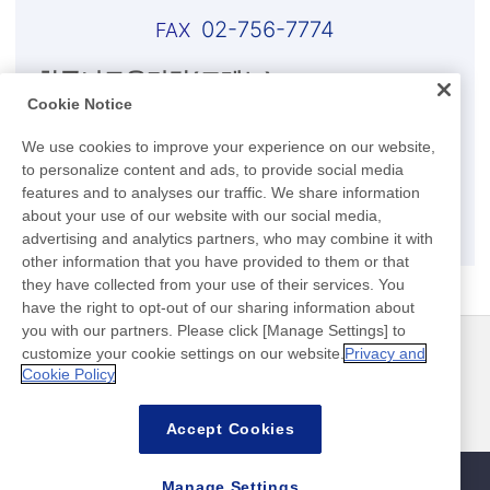
02-756-7774
한국니토옵티칼(코레노)
Cookie Notice
031-680–4141
We use cookies to improve your experience on our website,
031-680–4133
to personalize content and ads, to provide social media
features and to analyses our traffic. We share information
about your use of our website with our social media,
E-mail
advertising and analytics partners, who may combine it with
other information that you have provided to them or that
they have collected from your use of their services. You
have the right to opt-out of our sharing information about
you with our partners. Please click [Manage Settings] to
customize your cookie settings on our website.
Privacy and
뉴스
연락처
Cookie Policy
FAQ
Accept Cookies
Manage Settings