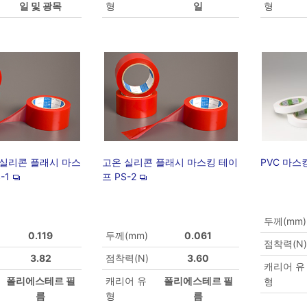
일 및 광목
형
일
형
 실리콘 플래시 마스
고온 실리콘 플래시 마스킹 테이
PVC 마스킹
-1
프 PS-2
두께(mm)
0.119
두께(mm)
0.061
점착력(N)
3.82
점착력(N)
3.60
캐리어 유
폴리에스테르 필
캐리어 유
폴리에스테르 필
형
름
형
름