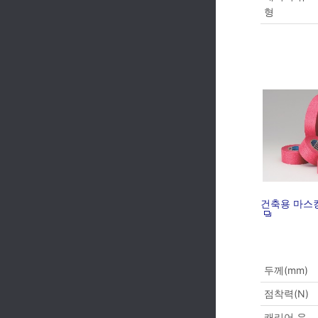
형
건축용 마스킹
두께(mm)
점착력(N)
캐리어 유