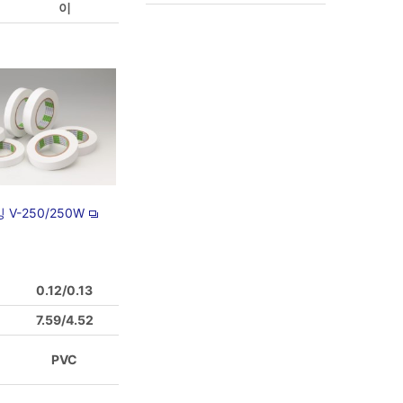
이
 V-250/250W
0.12/0.13
7.59/4.52
PVC