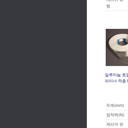
형
알루미늄 호일
라이너 적층 P
두께(mm)
점착력(N)
캐리어 유