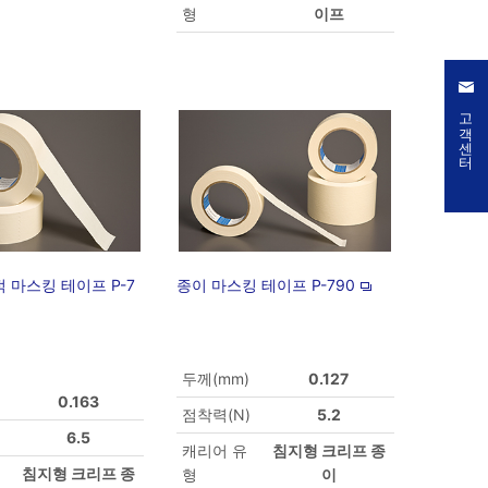
형
이프
고객센터
 마스킹 테이프 P-7
종이 마스킹 테이프 P-790
두께(mm)
0.127
0.163
점착력(N)
5.2
6.5
캐리어 유
침지형 크리프 종
침지형 크리프 종
형
이