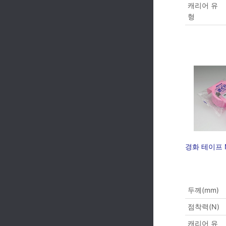
캐리어 유
형
경화 테이프 N
두께(mm)
점착력(N)
캐리어 유