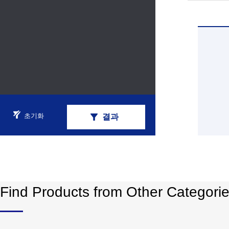
초기화
결과
Find Products from Other Categori