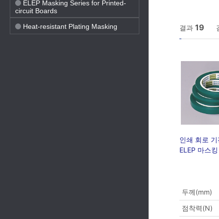
ELEP Masking Series for Printed-
circuit Boards
Heat-resistant Plating Masking
19
결과
인쇄 회로 
ELEP 마스킹
두께(mm)
점착력(N)