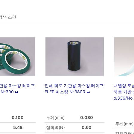
검색 조건
기판용 마스킹 테이프
인쇄 회로 기판용 마스킹 테이프
내열성 도
 N-300
ELEP 마스킹 N-380R
테르 기반 
o.336/No
0.100
두께(mm)
0.080
두께(mm)
5.48
점착력(N)
0.60
점착력(N)