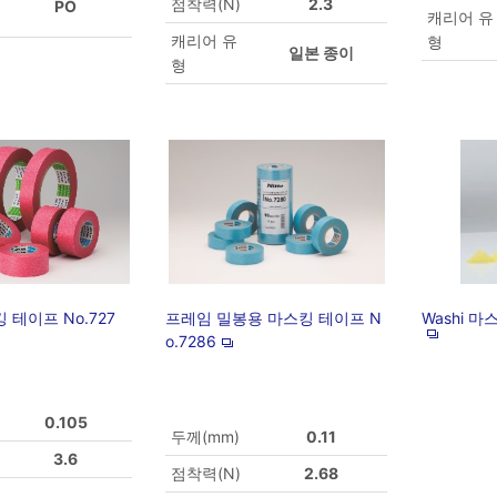
점착력(N)
2.3
PO
캐리어 유
캐리어 유
형
일본 종이
형
 테이프 No.727
프레임 밀봉용 마스킹 테이프 N
Washi 마
o.7286
0.105
두께(mm)
0.11
3.6
점착력(N)
2.68