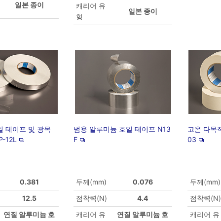
일본 종이
캐리어 유
일본 종이
형
 테이프 및 광목
범용 알루미늄 호일 테이프 N13
고온 다목적
-12L
F
03
0.381
두께(mm)
0.076
두께(mm)
12.5
점착력(N)
4.4
점착력(N)
연질 알루미늄 호
캐리어 유
연질 알루미늄 호
캐리어 유