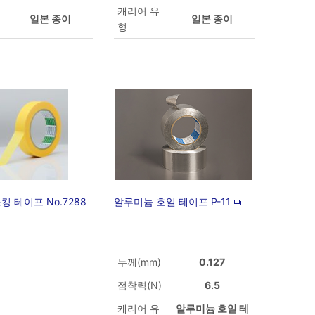
캐리어 유
일본 종이
일본 종이
형
스킹 테이프 No.7288
알루미늄 호일 테이프 P-11
두께(mm)
0.127
점착력(N)
6.5
캐리어 유
알루미늄 호일 테