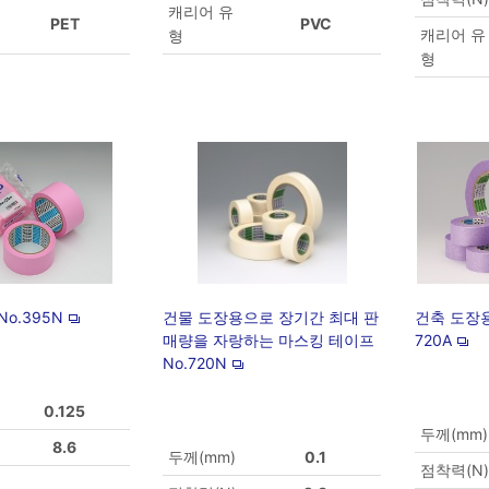
캐리어 유
PET
PVC
캐리어 유
형
형
o.395N
건물 도장용으로 장기간 최대 판
건축 도장용
매량을 자랑하는 마스킹 테이프
720A
No.720N
0.125
두께(mm)
8.6
두께(mm)
0.1
점착력(N)