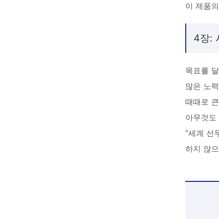
이 제품의
4장:
목표를 달
많은 노력
때때로 큰
아무것도
“세계 선
하지 않으