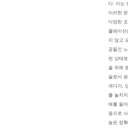
다. 이는
이러한 
다양한 조
뮬레이션을
지 않고 
공들인 노
된 상태로
을 위해 
술로서 
게다가, 
를 놓치지
예를 들어
용으로 사
높은 정확