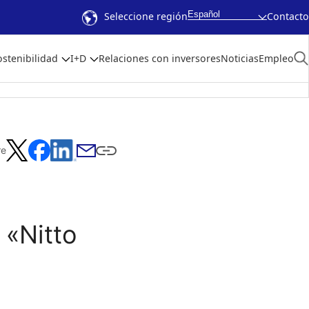
Español
Seleccione región
Contacto
ostenibilidad
I+D
Relaciones con inversores
Noticias
Empleo
re
 «Nitto