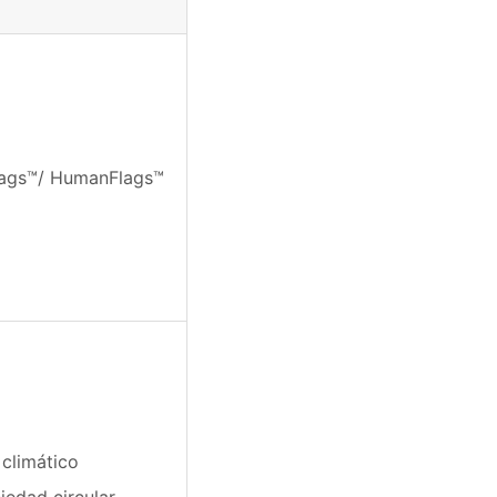
lags™/ HumanFlags™
climático