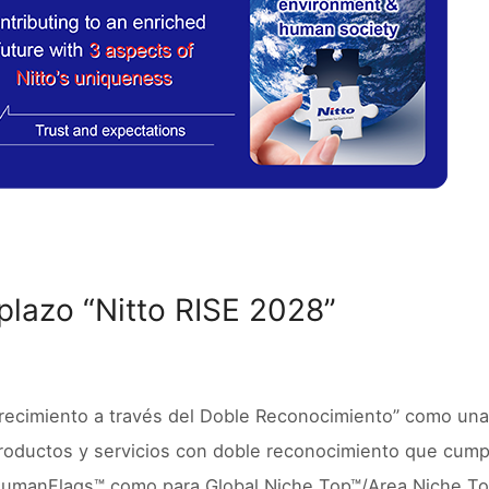
plazo “Nitto RISE 2028”
recimiento a través del Doble Reconocimiento” como una 
productos y servicios con doble reconocimiento que cump
HumanFlags™ como para Global Niche Top™/Area Niche Top