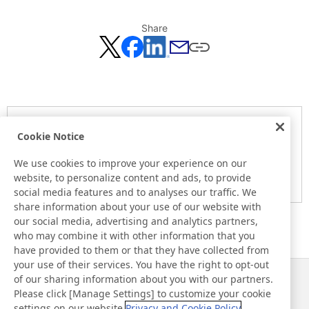
Share
Notice
Cookie Notice
Here is the information at the release day. This information
may be different from the information at other medias.
We use cookies to improve your experience on our
website, to personalize content and ads, to provide
Please be forewarned.
social media features and to analyses our traffic. We
share information about your use of our website with
our social media, advertising and analytics partners,
who may combine it with other information that you
have provided to them or that they have collected from
your use of their services. You have the right to opt-out
of our sharing information about you with our partners.
Notizie
Contatti
Please click [Manage Settings] to customize your cookie
Domande frequenti
settings on our website.
Privacy and Cookie Policy