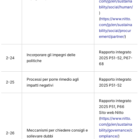
com/jp/en/sustaina
bility/social/human/
)
(
https://www.nitto.
com/jp/en/sustaina
bility/social/procur
ement/partner/
)
Rapporto integrato
Incorporare gli impegni delle
2-24
2025 P51-52, P67-
politiche
68
Processi per porre rimedio agli
Rapporto integrato
2-25
impatti negativi
2025 P51-52
Rapporto integrato
2025 P51, P66
Sito web Nitto
(
https://www.nitto.
com/jp/en/sustaina
Meccanismi per chiedere consigli e
bility/governance/c
2-26
sollevare dubbi
ompliance/
)