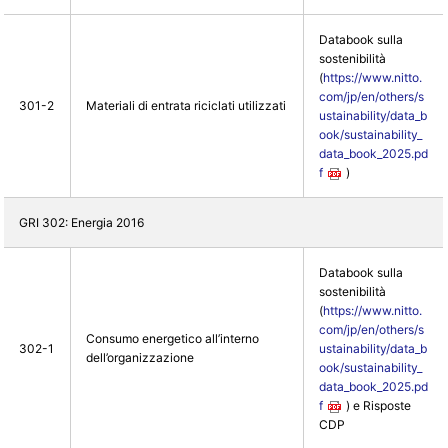
Databook sulla
sostenibilità
(
https://www.nitto.
com/jp/en/others/s
301-2
Materiali di entrata riciclati utilizzati
ustainability/data_b
ook/sustainability_
data_book_2025.pd
f
)
GRI 302: Energia 2016
Databook sulla
sostenibilità
(
https://www.nitto.
com/jp/en/others/s
Consumo energetico all’interno
302-1
ustainability/data_b
dell’organizzazione
ook/sustainability_
data_book_2025.pd
f
) e Risposte
CDP