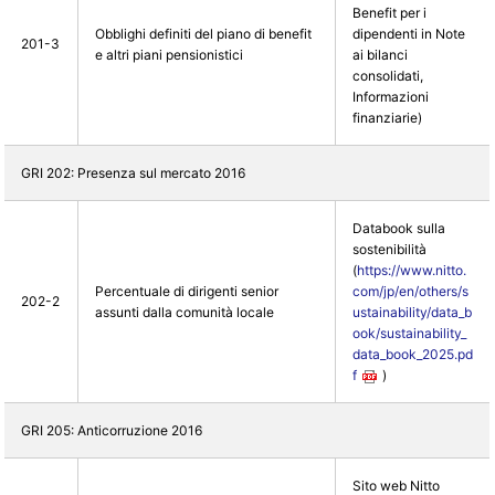
Benefit per i
Obblighi definiti del piano di benefit
dipendenti in Note
201-3
e altri piani pensionistici
ai bilanci
consolidati,
Informazioni
finanziarie)
GRI 202: Presenza sul mercato 2016
Databook sulla
sostenibilità
(
https://www.nitto.
Percentuale di dirigenti senior
com/jp/en/others/s
202-2
assunti dalla comunità locale
ustainability/data_b
ook/sustainability_
data_book_2025.pd
f
)
GRI 205: Anticorruzione 2016
Sito web Nitto