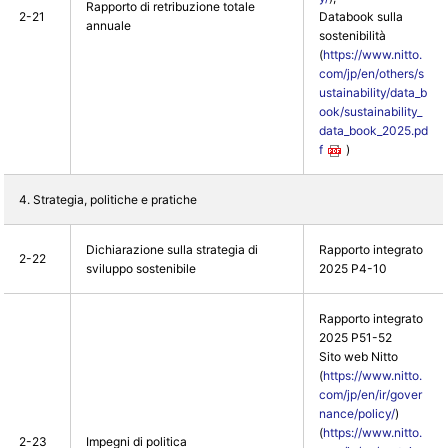
Rapporto di retribuzione totale
2-21
Databook sulla
annuale
sostenibilità
(
https://www.nitto.
com/jp/en/others/s
ustainability/data_b
ook/sustainability_
data_book_2025.pd
f
)
4. Strategia, politiche e pratiche
Dichiarazione sulla strategia di
Rapporto integrato
2-22
sviluppo sostenibile
2025 P4-10
Rapporto integrato
2025 P51-52
Sito web Nitto
(
https://www.nitto.
com/jp/en/ir/gover
nance/policy/
)
(
https://www.nitto.
2-23
Impegni di politica