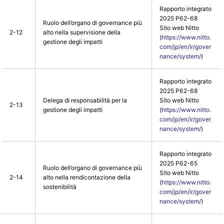
Rapporto integrato
2025 P62-68
Ruolo dell’organo di governance più
Sito web Nitto
2-12
alto nella supervisione della
(
https://www.nitto.
gestione degli impatti
com/jp/en/ir/gover
nance/system/
)
Rapporto integrato
2025 P62-68
Delega di responsabilità per la
Sito web Nitto
2-13
gestione degli impatti
(
https://www.nitto.
com/jp/en/ir/gover
nance/system/
)
Rapporto integrato
2025 P62-65
Ruolo dell’organo di governance più
Sito web Nitto
2-14
alto nella rendicontazione della
(
https://www.nitto.
sostenibilità
com/jp/en/ir/gover
nance/system/
)