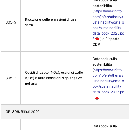
Databook sulla
sostenibilità
(
https://www.nitto.
com/jp/en/others/s
Riduzione delle emissioni di gas
305-5
ustainability/data_b
serra
ook/sustainability_
data_book_2025.pd
f
) e Risposte
CDP
Databook sulla
sostenibilità
(
https://www.nitto.
Ossidi di azoto (NOx), ossidi di zolfo
com/jp/en/others/s
305-7
(SOx) e altre emissioni significative
ustainability/data_b
nell’aria
ook/sustainability_
data_book_2025.pd
f
)
GRI 306: Rifiuti 2020
Databook sulla