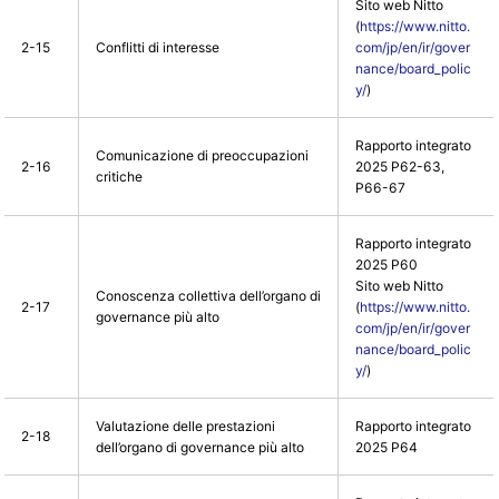
Sito web Nitto
(
https://www.nitto.
2-15
Conflitti di interesse
com/jp/en/ir/gover
nance/board_polic
y/
)
Rapporto integrato
Comunicazione di preoccupazioni
2-16
2025 P62-63,
critiche
P66-67
Rapporto integrato
2025 P60
Sito web Nitto
Conoscenza collettiva dell’organo di
2-17
(
https://www.nitto.
governance più alto
com/jp/en/ir/gover
nance/board_polic
y/
)
Valutazione delle prestazioni
Rapporto integrato
2-18
dell’organo di governance più alto
2025 P64