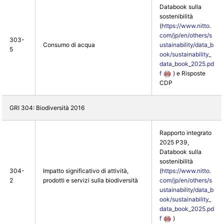
Databook sulla
sostenibilità
(
https://www.nitto.
com/jp/en/others/s
303-
Consumo di acqua
ustainability/data_b
5
ook/sustainability_
data_book_2025.pd
f
) e Risposte
CDP
GRI 304: Biodiversità 2016
Rapporto integrato
2025 P39,
Databook sulla
sostenibilità
304-
Impatto significativo di attività,
(
https://www.nitto.
2
prodotti e servizi sulla biodiversità
com/jp/en/others/s
ustainability/data_b
ook/sustainability_
data_book_2025.pd
f
)