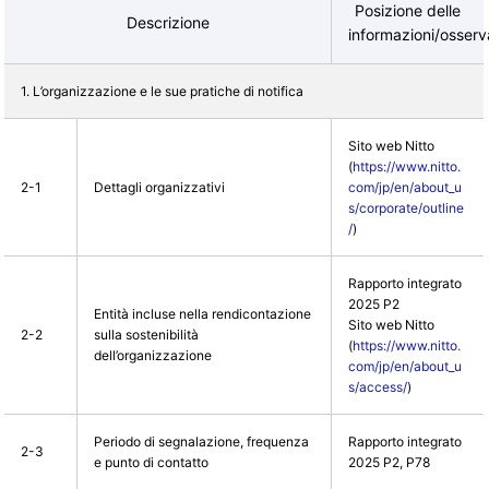
Posizione delle
Descrizione
informazioni/osser
1. L’organizzazione e le sue pratiche di notifica
Sito web Nitto
(
https://www.nitto.
2-1
Dettagli organizzativi
com/jp/en/about_u
s/corporate/outline
/
)
Rapporto integrato
2025 P2
Entità incluse nella rendicontazione
Sito web Nitto
2-2
sulla sostenibilità
(
https://www.nitto.
dell’organizzazione
com/jp/en/about_u
s/access/
)
Periodo di segnalazione, frequenza
Rapporto integrato
2-3
e punto di contatto
2025 P2, P78