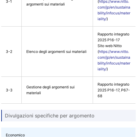
3-1
(
https://www.nitto.
argomenti sui materiali
com/jp/en/sustaina
bility/infocus/mater
iality/
)
Rapporto integrato
2025 P16-17
Sito web Nitto
3-2
Elenco degli argomenti sui materiali
(
https://www.nitto.
com/jp/en/sustaina
bility/infocus/mater
iality/
)
Rapporto integrato
Gestione degli argomenti sui
3-3
2025 P16-17, P67-
materiali
68
Divulgazioni specifiche per argomento
Economico