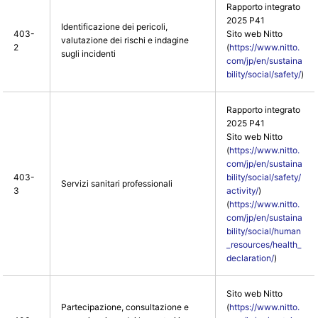
Rapporto integrato
2025 P41
Identificazione dei pericoli,
403-
Sito web Nitto
valutazione dei rischi e indagine
2
(
https://www.nitto.
sugli incidenti
com/jp/en/sustaina
bility/social/safety/
)
Rapporto integrato
2025 P41
Sito web Nitto
(
https://www.nitto.
com/jp/en/sustaina
403-
bility/social/safety/
Servizi sanitari professionali
3
activity/
)
(
https://www.nitto.
com/jp/en/sustaina
bility/social/human
_resources/health_
declaration/
)
Sito web Nitto
Partecipazione, consultazione e
(
https://www.nitto.