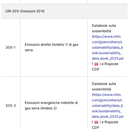
GRI 305: Emissioni 2016
Databook sulla
sostenibilità
(
https://www.nitto.
com/jp/en/others/s
Emissioni dirette (Ambito 1) di gas
305-1
ustainability/data_b
serra
ook/sustainability_
data_book_2025.pd
f
) e Risposte
CDP
Databook sulla
sostenibilità
(
https://www.nitto.
com/jp/en/others/s
Emissioni energetiche indirette di
305-2
ustainability/data_b
gas serra (Ambito 2)
ook/sustainability_
data_book_2025.pd
f
) e Risposte
CDP