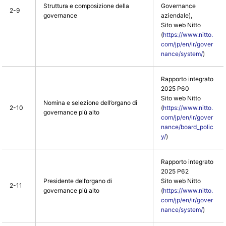
Struttura e composizione della
Governance
2-9
governance
aziendale),
Sito web Nitto
(
https://www.nitto.
com/jp/en/ir/gover
nance/system/
)
Rapporto integrato
2025 P60
Sito web Nitto
Nomina e selezione dell’organo di
2-10
(
https://www.nitto.
governance più alto
com/jp/en/ir/gover
nance/board_polic
y/
)
Rapporto integrato
2025 P62
Presidente dell’organo di
Sito web Nitto
2-11
governance più alto
(
https://www.nitto.
com/jp/en/ir/gover
nance/system/
)