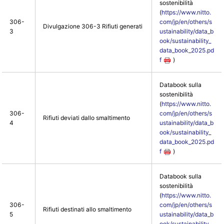
sostenibilità
(
https://www.nitto.
306-
com/jp/en/others/s
Divulgazione 306-3 Rifiuti generati
3
ustainability/data_b
ook/sustainability_
data_book_2025.pd
f
)
Databook sulla
sostenibilità
(
https://www.nitto.
306-
com/jp/en/others/s
Rifiuti deviati dallo smaltimento
4
ustainability/data_b
ook/sustainability_
data_book_2025.pd
f
)
Databook sulla
sostenibilità
(
https://www.nitto.
306-
com/jp/en/others/s
Rifiuti destinati allo smaltimento
5
ustainability/data_b
ook/sustainability_