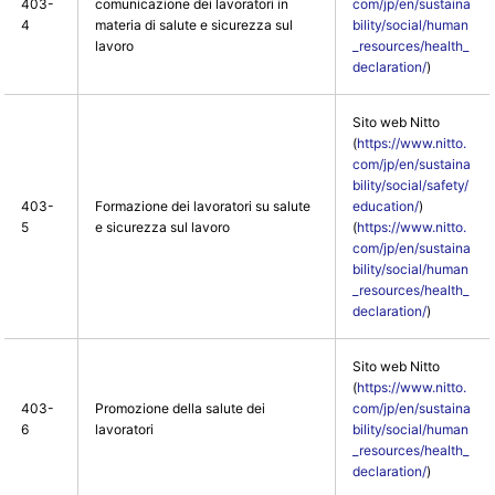
403-
comunicazione dei lavoratori in
com/jp/en/sustaina
4
materia di salute e sicurezza sul
bility/social/human
lavoro
_resources/health_
declaration/
)
Sito web Nitto
(
https://www.nitto.
com/jp/en/sustaina
bility/social/safety/
403-
Formazione dei lavoratori su salute
education/
)
5
e sicurezza sul lavoro
(
https://www.nitto.
com/jp/en/sustaina
bility/social/human
_resources/health_
declaration/
)
Sito web Nitto
(
https://www.nitto.
403-
Promozione della salute dei
com/jp/en/sustaina
6
lavoratori
bility/social/human
_resources/health_
declaration/
)