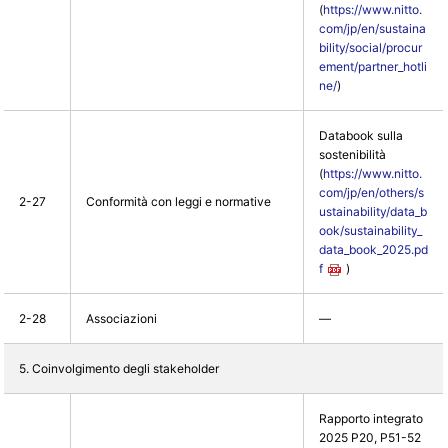
(
https://www.nitto.
com/jp/en/sustaina
bility/social/procur
ement/partner_hotli
ne/
)
Databook sulla
sostenibilità
(
https://www.nitto.
com/jp/en/others/s
2-27
Conformità con leggi e normative
ustainability/data_b
ook/sustainability_
data_book_2025.pd
f
)
2-28
Associazioni
―
5. Coinvolgimento degli stakeholder
Rapporto integrato
2025 P20, P51-52