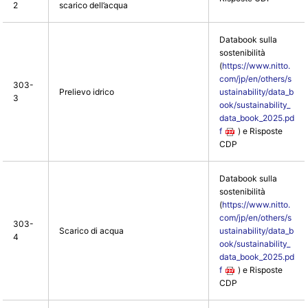
2
scarico dell’acqua
Databook sulla
sostenibilità
(
https://www.nitto.
com/jp/en/others/s
303-
Prelievo idrico
ustainability/data_b
3
ook/sustainability_
data_book_2025.pd
f
) e Risposte
CDP
Databook sulla
sostenibilità
(
https://www.nitto.
com/jp/en/others/s
303-
Scarico di acqua
ustainability/data_b
4
ook/sustainability_
data_book_2025.pd
f
) e Risposte
CDP