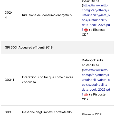
sostenibilità
(
https://www.nitto.
com/jp/en/others/s
302-
Riduzione del consumo energetico
ustainability/data_b
4
ook/sustainability_
data_book_2025.pd
f
) e Risposte
CDP
GRI 303: Acqua ed effluenti 2018
Databook sulla
sostenibilità
(
https://www.nitto.
com/jp/en/others/s
Interazioni con l’acqua come risorsa
303-1
ustainability/data_b
condivisa
ook/sustainability_
data_book_2025.pd
f
) e Risposte
CDP
303-
Gestione degli impatti correlati allo
Risposte CDP