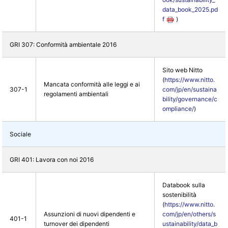
data_book_2025.pd
f
)
GRI 307: Conformità ambientale 2016
Sito web Nitto
(
https://www.nitto.
Mancata conformità alle leggi e ai
307-1
com/jp/en/sustaina
regolamenti ambientali
bility/governance/c
ompliance/
)
Sociale
GRI 401: Lavora con noi 2016
Databook sulla
sostenibilità
(
https://www.nitto.
Assunzioni di nuovi dipendenti e
com/jp/en/others/s
401-1
turnover dei dipendenti
ustainability/data_b