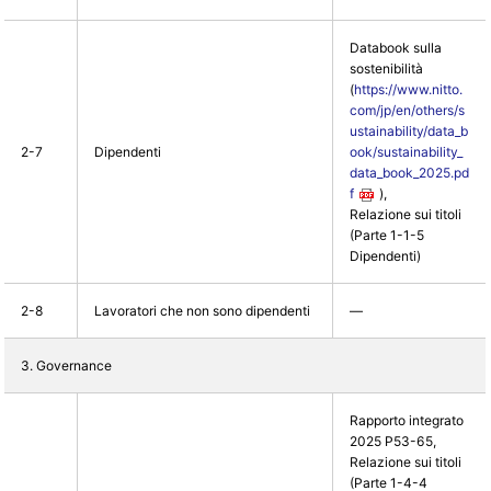
Databook sulla
sostenibilità
(
https://www.nitto.
com/jp/en/others/s
ustainability/data_b
2-7
Dipendenti
ook/sustainability_
data_book_2025.pd
f
),
Relazione sui titoli
(Parte 1-1-5
Dipendenti)
2-8
Lavoratori che non sono dipendenti
―
3. Governance
Rapporto integrato
2025 P53-65,
Relazione sui titoli
(Parte 1-4-4