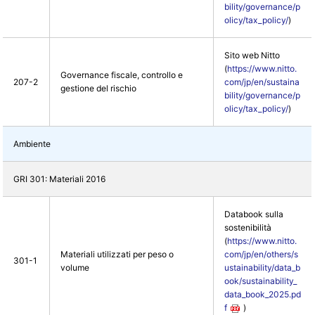
bility/governance/p
olicy/tax_policy/
)
Sito web Nitto
(
https://www.nitto.
Governance fiscale, controllo e
207-2
com/jp/en/sustaina
gestione del rischio
bility/governance/p
olicy/tax_policy/
)
Ambiente
GRI 301: Materiali 2016
Databook sulla
sostenibilità
(
https://www.nitto.
Materiali utilizzati per peso o
com/jp/en/others/s
301-1
volume
ustainability/data_b
ook/sustainability_
data_book_2025.pd
f
)