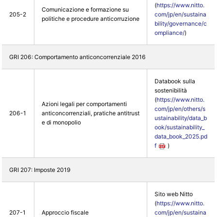
(
https://www.nitto.
Comunicazione e formazione su
205-2
com/jp/en/sustaina
politiche e procedure anticorruzione
bility/governance/c
ompliance/
)
GRI 206: Comportamento anticoncorrenziale 2016
Databook sulla
sostenibilità
(
https://www.nitto.
Azioni legali per comportamenti
com/jp/en/others/s
206-1
anticoncorrenziali, pratiche antitrust
ustainability/data_b
e di monopolio
ook/sustainability_
data_book_2025.pd
f
)
GRI 207: Imposte 2019
Sito web Nitto
(
https://www.nitto.
207-1
Approccio fiscale
com/jp/en/sustaina