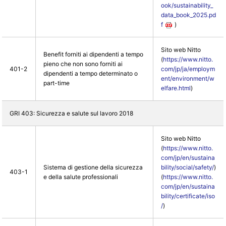
ook/sustainability_
data_book_2025.pd
f
)
Sito web Nitto
Benefit forniti ai dipendenti a tempo
(
https://www.nitto.
pieno che non sono forniti ai
401-2
com/jp/ja/employm
dipendenti a tempo determinato o
ent/environment/w
part-time
elfare.html
)
GRI 403: Sicurezza e salute sul lavoro 2018
Sito web Nitto
(
https://www.nitto.
com/jp/en/sustaina
Sistema di gestione della sicurezza
bility/social/safety/
)
403-1
e della salute professionali
(
https://www.nitto.
com/jp/en/sustaina
bility/certificate/iso
/
)