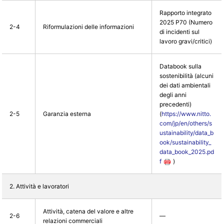
Rapporto integrato
2025 P70 (Numero
2-4
Riformulazioni delle informazioni
di incidenti sul
lavoro gravi/critici)
Databook sulla
sostenibilità (alcuni
dei dati ambientali
degli anni
precedenti)
2-5
Garanzia esterna
(
https://www.nitto.
com/jp/en/others/s
ustainability/data_b
ook/sustainability_
data_book_2025.pd
f
)
2. Attività e lavoratori
Attività, catena del valore e altre
2-6
―
relazioni commerciali