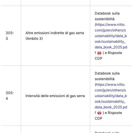
Databook sulla
sostenibilità
(
https://www.nitto.
com/jp/en/others/s
305-
Altre emissioni indirette di gas serra
ustainability/data_b
3
(Ambito 3)
ook/sustainability_
data_book_2025.pd
f
) e Risposte
CDP
Databook sulla
sostenibilità
(
https://www.nitto.
com/jp/en/others/s
305-
Intensità delle emissioni di gas serra
ustainability/data_b
4
ook/sustainability_
data_book_2025.pd
f
) e Risposte
CDP