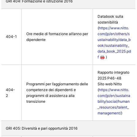
GRI 404: Formazione e istruzione 2016
Databook sulla
sostenibilità
(
https://www.nitto.
Ore medie di formazione all’anno per
com/jp/en/others/s
404-1
dipendente
ustainability/data_b
ook/sustainability_
data_book_2025.pd
f
)
Rapporto integrato
2025 P46-48
Programmi per l’aggiornamento delle
Sito web Nitto
404-
competenze dei dipendenti e
(
https://www.nitto.
2
programmi di assistenza alla
com/jp/en/sustaina
transizione
bility/social/human
_resources/talent_
management/
)
GRI 405: Diversità e pari opportunità 2016