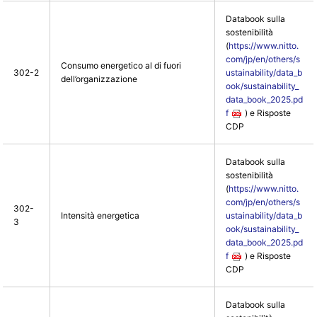
Databook sulla
sostenibilità
(
https://www.nitto.
com/jp/en/others/s
Consumo energetico al di fuori
302-2
ustainability/data_b
dell’organizzazione
ook/sustainability_
data_book_2025.pd
f
) e Risposte
CDP
Databook sulla
sostenibilità
(
https://www.nitto.
com/jp/en/others/s
302-
Intensità energetica
ustainability/data_b
3
ook/sustainability_
data_book_2025.pd
f
) e Risposte
CDP
Databook sulla