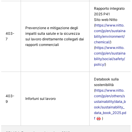
Rapporto integrato
2025 P41
Sito web Nitto
(
https://www.nitto.
Prevenzione e mitigazione degli
com/jp/en/sustaina
403-
impatti sulla salute e la sicurezza
bility/environment/
7
sul lavoro direttamente collegati dai
chemical/
)
rapporti commerciali
(
https://www.nitto.
com/jp/en/sustaina
bility/social/safety/
policy/
)
Databook sulla
sostenibilità
(
https://www.nitto.
403-
com/jp/en/others/s
Infortuni sul lavoro
9
ustainability/data_b
ook/sustainability_
data_book_2025.pd
f
)