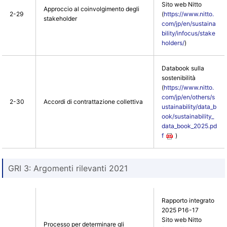
Sito web Nitto
Approccio al coinvolgimento degli
2-29
(
https://www.nitto.
stakeholder
com/jp/en/sustaina
bility/infocus/stake
holders/
)
Databook sulla
sostenibilità
(
https://www.nitto.
com/jp/en/others/s
2-30
Accordi di contrattazione collettiva
ustainability/data_b
ook/sustainability_
data_book_2025.pd
f
)
GRI 3: Argomenti rilevanti 2021
Rapporto integrato
2025 P16-17
Sito web Nitto
Processo per determinare gli