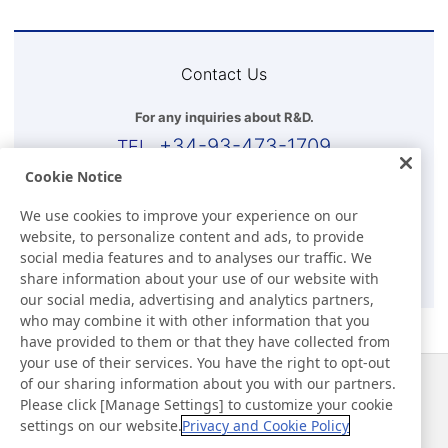
Contact Us
For any inquiries about R&D.
+34-93-473-1709
Cookie Notice
Business Hours (WET)
We use cookies to improve your experience on our
8:00h-17:00h(Except for Sat, Sun, and Holidays)
website, to personalize content and ads, to provide
social media features and to analyses our traffic. We
E-mail
share information about your use of our website with
our social media, advertising and analytics partners,
who may combine it with other information that you
have provided to them or that they have collected from
your use of their services. You have the right to opt-out
of our sharing information about you with our partners.
Noticias
Contacto
Please click [Manage Settings] to customize your cookie
Preguntas frecuentes
settings on our website.
Privacy and Cookie Policy