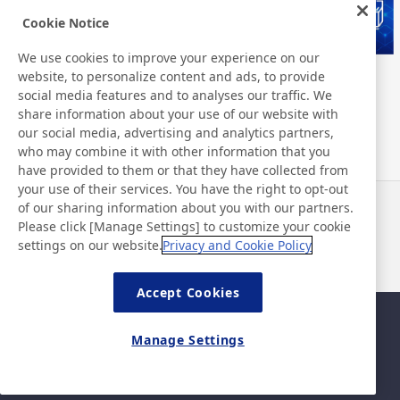
Cookie Notice
We use cookies to improve your experience on our
website, to personalize content and ads, to provide
Nitto Group Integrated Report
Nitto Library
social media features and to analyses our traffic. We
share information about your use of our website with
our social media, advertising and analytics partners,
who may combine it with other information that you
have provided to them or that they have collected from
your use of their services. You have the right to opt-out
of our sharing information about you with our partners.
Noticias
Contacto
Please click [Manage Settings] to customize your cookie
Preguntas frecuentes
settings on our website.
Privacy and Cookie Policy
Accept Cookies
Mapa del sitio
Política del sitio
Manage Settings
Política de privacidad
Política de seguridad de la
información básica
©Nitto Denko Corporation. 2026 All rights reserved.