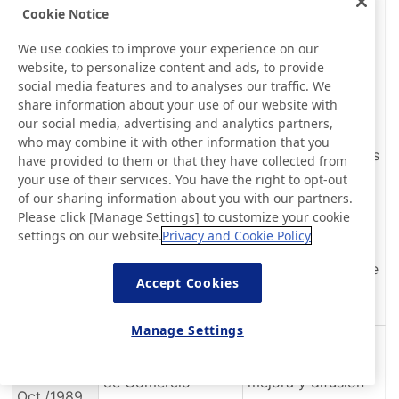
Fabricantes de
Cookie Notice
Cinta Adhesiva de
We use cookies to improve your experience on our
website, to personalize content and ads, to provide
Medalla Blue
Japón, la
social media features and to analyses our traffic. We
Nov./1990
Ribbon (decoración
Asociación de
share information about your use of our website with
our social media, advertising and analytics partners,
nacional japonesa)
Materiales
who may combine it with other information that you
Aislantes Eléctricos
have provided to them or that they have collected from
your use of their services. You have the right to opt-out
de Japón, la
of our sharing information about you with our partners.
Asociación de la
Please click [Manage Settings] to customize your cookie
settings on our website.
Privacy and Cookie Policy
Industria de
Fluoropolímeros de
Accept Cookies
Japón
Manage Settings
Premio del Ministro
Establecimiento,
de Comercio
mejora y difusión
Oct./1989