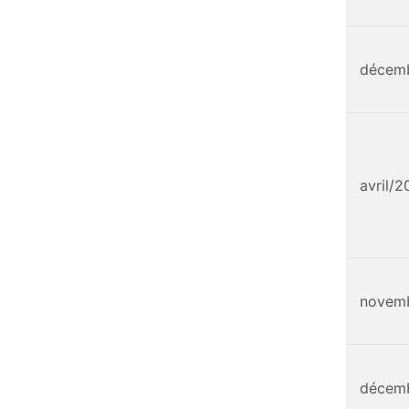
décem
avril/2
novem
décem