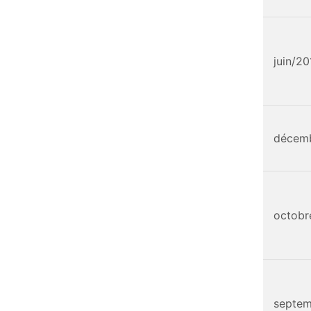
juin/2
décemb
octob
septe