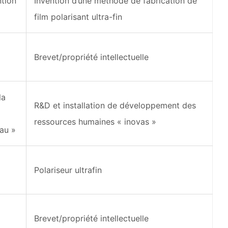
ntion
Invention d’une méthode de fabrication de
film polarisant ultra-fin
Brevet/propriété intellectuelle
la
R&D et installation de développement des
ressources humaines « inovas »
eau »
Polariseur ultrafin
Brevet/propriété intellectuelle