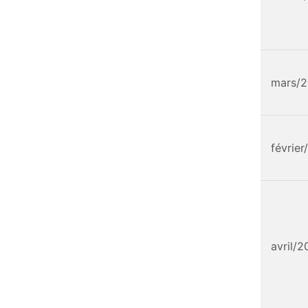
mars/
févrie
avril/