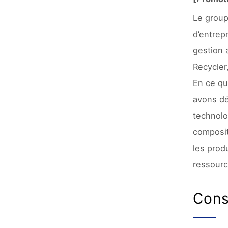
Le group
d’entrep
gestion 
Recycler
En ce qu
avons dé
technolo
composit
les prod
ressourc
Cons