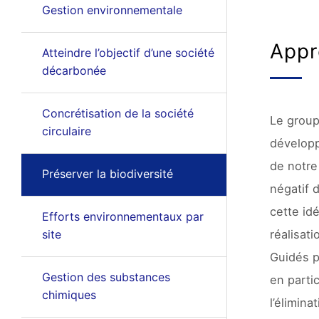
Gestion environnementale
Appr
Atteindre l’objectif d’une société
décarbonée
Concrétisation de la société
Le group
circulaire
développ
de notre
Préserver la biodiversité
négatif d
cette id
Efforts environnementaux par
site
réalisat
Guidés p
Gestion des substances
en parti
chimiques
l’élimin