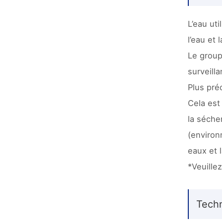
L’eau ut
l’eau et
Le group
surveill
Plus pré
Cela est
la séche
(environ
eaux et
*Veuille
Techn