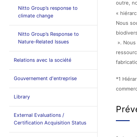
outre, n
Nitto Group’s response to
« hiérar
climate change
Nous sou
biodiver
Nitto Group’s Response to
Nature-Related Issues
». Nous 
ressourc
Relations avec la société
fabricat
Gouvernement d'entreprise
*1 Hiéra
commerci
Library
Prév
External Evaluations /
Certification Acquisition Status