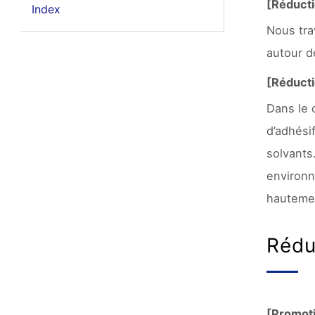
[Réducti
Index
Nous tra
autour d
[Réducti
Dans le 
d’adhési
solvants
environn
hauteme
Rédu
[Promoti