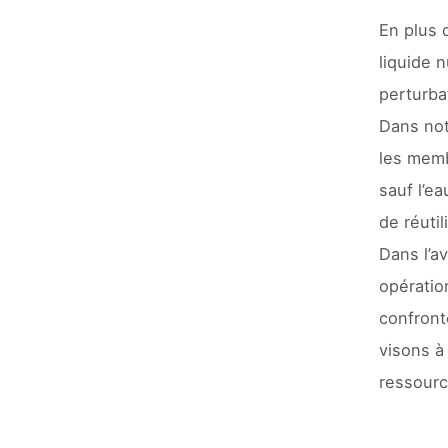
En plus 
liquide n
perturba
Dans not
les memb
sauf l’e
de réuti
Dans l’a
opératio
confront
visons à
ressourc