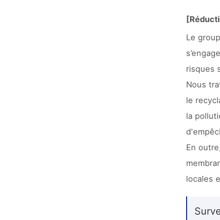
[Réducti
Le group
s’engage
risques 
Nous tra
le recyc
la pollu
d'empêch
En outre
membrane
locales 
Surve