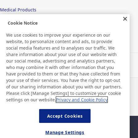
Medical Products
Hygiene
Cookie Notice
We use cookies to improve your experience on our
website, to personalize content and ads, to provide
New Products/Technologies
social media features and to analyses our traffic. We
share information about your use of our website with
our social media, advertising and analytics partners,
Flex Sensing
who may combine it with other information that you
have provided to them or that they have collected from
Electric Debonding Tape
your use of their services. You have the right to opt-out
of our sharing information about you with our partners.
Actualités
Contact
Please click [Manage Settings] to customize your cookie
FAQ
settings on our website.
Privacy and Cookie Policy
Accept Cookies
Plan du site
Politique du site
Manage Settings
Politique de confidentialité
Politique de sécurité des