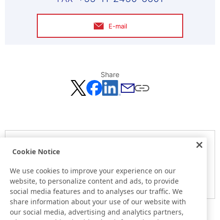
E-mail
Share
Notice
Cookie Notice
Here is the information at the release day. This information
may be different from the information at other medias.
We use cookies to improve your experience on our
website, to personalize content and ads, to provide
Please be forewarned.
social media features and to analyses our traffic. We
share information about your use of our website with
our social media, advertising and analytics partners,