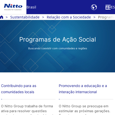
Brasil
PT
ES
Sustentabilidade
Relação com a Sociedade
Programa
Programas de Ação Social
Buscando coexistir com comunidades e regiões
Contribuindo para as
Promovendo a educação e a
comunidades locais
interação internacional
O Nitto Group trabalha de forma
O Nitto Group se preocupa em
ativa para resolver questões
estimular as próximas gerações.