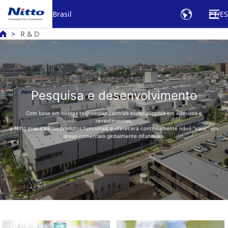
Brasil
PT
ES
R & D
Pesquisa e desenvolvimento
Com base em nossas tecnologias centrais especializadas em adesivos e
revestimentos,
a Nitto criará vários produtos funcionais e oferecerá continuamente novo “valor” em
áreas comerciais globalmente difundidas.