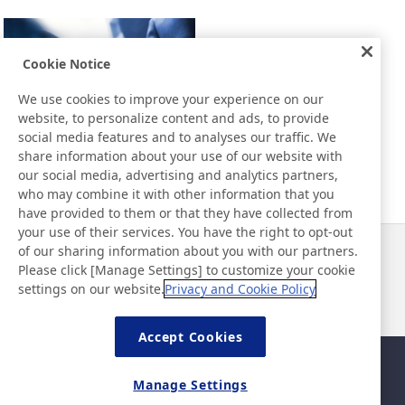
Cookie Notice
We use cookies to improve your experience on our
website, to personalize content and ads, to provide
social media features and to analyses our traffic. We
Open Technology
share information about your use of our website with
our social media, advertising and analytics partners,
who may combine it with other information that you
have provided to them or that they have collected from
your use of their services. You have the right to opt-out
of our sharing information about you with our partners.
Notícias
Contato
Please click [Manage Settings] to customize your cookie
Perguntas frequentes
settings on our website.
Privacy and Cookie Policy
Accept Cookies
Mapa da página
Política do site
Manage Settings
Política de privacidade
Política básica de segurança