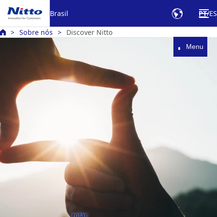
Brasil
PT
ES
Sobre nós
Discover Nitto
Menu
rolar