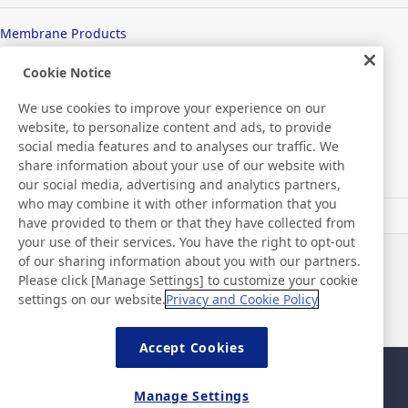
Membrane Products
Medical Products
Cookie Notice
We use cookies to improve your experience on our
Hygiene
website, to personalize content and ads, to provide
social media features and to analyses our traffic. We
share information about your use of our website with
New Products/Technologies
our social media, advertising and analytics partners,
who may combine it with other information that you
have provided to them or that they have collected from
Flex Sensing
your use of their services. You have the right to opt-out
of our sharing information about you with our partners.
Notícias
Contato
Please click [Manage Settings] to customize your cookie
Perguntas frequentes
settings on our website.
Privacy and Cookie Policy
Accept Cookies
Mapa da página
Política do site
Manage Settings
Política de privacidade
Política básica de segurança