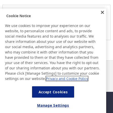
Notice
Cookie Notice
Here is the information at the release day. This information
may be different from the information at other medias.
We use cookies to improve your experience on our
website, to personalize content and ads, to provide
Please be forewarned.
social media features and to analyses our traffic. We
share information about your use of our website with
our social media, advertising and analytics partners,
who may combine it with other information that you
have provided to them or that they have collected from
your use of their services. You have the right to opt-out
of our sharing information about you with our partners.
Noticias
Contacto
Please click [Manage Settings] to customize your cookie
Preguntas frecuentes
settings on our website.
Privacy and Cookie Policy
Accept Cookies
Mapa del sitio
Política del sitio
Manage Settings
Política de privacidad
Política de seguridad de la
información básica