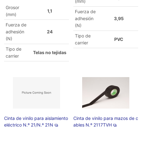
(mm)
Grosor
1,1
Fuerza de
(mm)
adhesión
3,95
Fuerza de
(N)
adhesión
24
Tipo de
(N)
PVC
carrier
Tipo de
Telas no tejidas
carrier
Cinta de vinilo para aislamiento
Cinta de vinilo para mazos de c
eléctrico N.º 21/N.º 21N
ables N.º 2117TVH