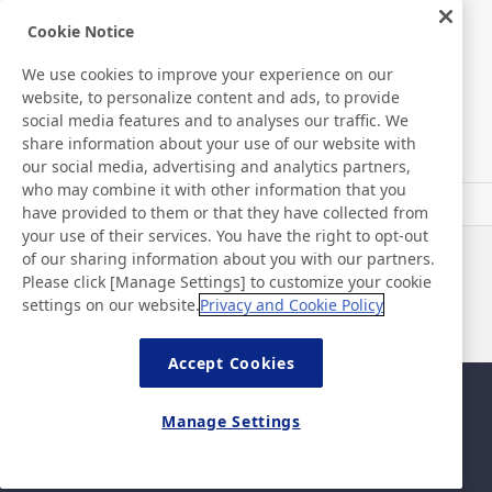
Medical Products
Cookie Notice
We use cookies to improve your experience on our
Hygiene
website, to personalize content and ads, to provide
social media features and to analyses our traffic. We
share information about your use of our website with
New Products/Technologies
our social media, advertising and analytics partners,
who may combine it with other information that you
have provided to them or that they have collected from
Flex Sensing
your use of their services. You have the right to opt-out
of our sharing information about you with our partners.
Noticias
Contacto
Please click [Manage Settings] to customize your cookie
Preguntas frecuentes
settings on our website.
Privacy and Cookie Policy
Accept Cookies
Mapa del sitio
Política del sitio
Manage Settings
Política de privacidad
Política de seguridad de la
información básica
©Nitto Denko Corporation. 2024 All rights reserved.
Contacto