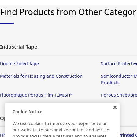
Find Products from Other Categor
Industrial Tape
Double Sided Tape
Surface Protectiv
Materials for Housing and Construction
Semiconductor M
Products
Fluoroplastic Porous Film TEMISH™
Porous Sheet/Bre
Cookie Notice
Optronics
We use cookies to improve your experience on
our website, to personalize content and ads, to
FPD/Touch Panel Related Products
Flexible Printed 
provide social media features and to analyses