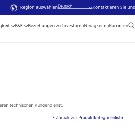
Deutsch
Region auswählen
Kontaktieren Sie uns
gkeit
F&E
Beziehungen zu Investoren
Neuigkeiten
Karrieren
seren technischen Kundendienst.
Zurück zur Produktkategorienliste