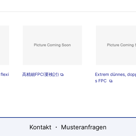
flexi
高精細FPC(要検討)
Extrem dünnes, dopp
s FPC
Kontakt ・ Musteranfragen