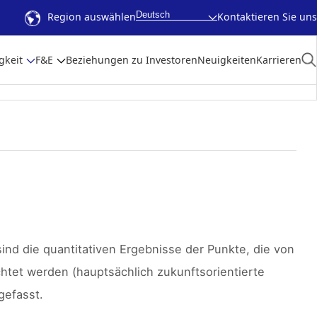
Deutsch
Region auswählen
Kontaktieren Sie uns
gkeit
F&E
Beziehungen zu Investoren
Neuigkeiten
Karrieren
nd die quantitativen Ergebnisse der Punkte, die von
htet werden (hauptsächlich zukunftsorientierte
gefasst.