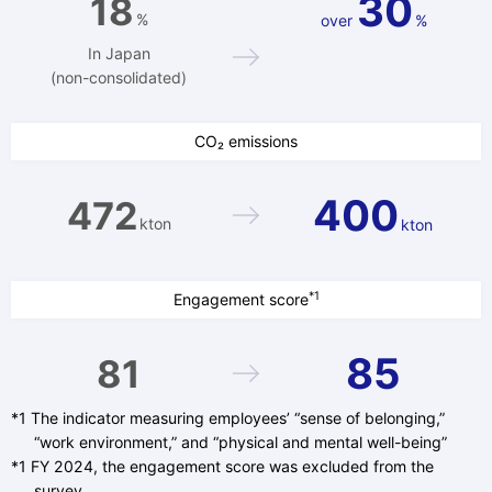
30
18
%
over
%
In Japan
(non-consolidated)
CO₂ emissions
400
472
kton
kton
*1
Engagement score
85
81
*1 The indicator measuring employees’ “sense of belonging,”
“work environment,” and “physical and mental well-being”
*1 FY 2024, the engagement score was excluded from the
survey