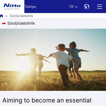
Ana metne git
Türkiye
TR
Sürdürülebilirlik
Sürdürülebilirlik
Aiming to become an essential