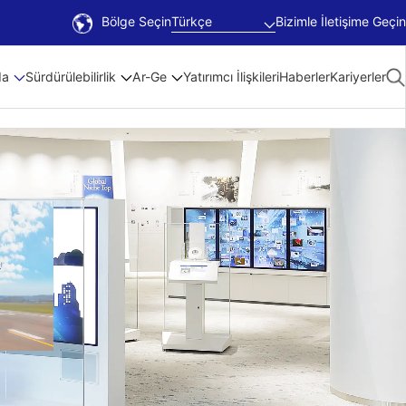
Bölge Seçin
Türkçe
Bizimle İletişime Geçin
da
Sürdürülebilirlik
Ar-Ge
Yatırımcı İlişkileri
Haberler
Kariyerler
 Plan