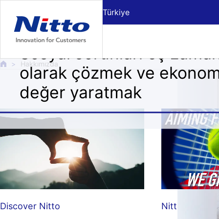
Ana metne git
Türkiye
Hakkımızda
Sosyal sorunları eş zaman
Hakkımızda
olarak çözmek ve ekonom
değer yaratmak
Discover Nitto
Nitto ATP Fin