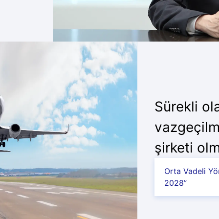
Sürekli ol
vazgeçilm
şirketi ol
Orta Vadeli Yö
2028”