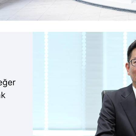
“Nitto RISE 2028”
değer
ak