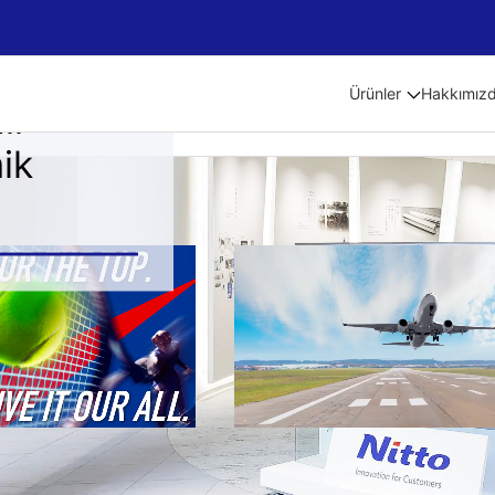
Ürünler
Hakkımız
lı
ik
als
Medium-term Management