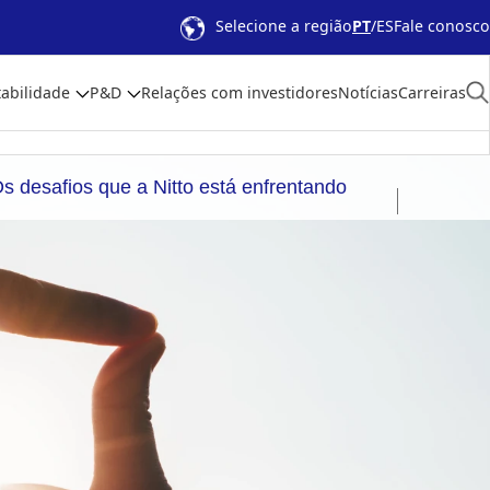
Selecione a região
PT
ES
Fale conosco
abilidade
P&D
Relações com investidores
Notícias
Carreiras
s desafios que a Nitto está enfrentando
Sustentabilidade
P&D