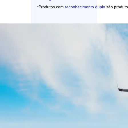
*Produtos com
reconhecimento duplo
são produtos