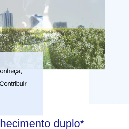
conheça,
ontribuir
hecimento duplo*